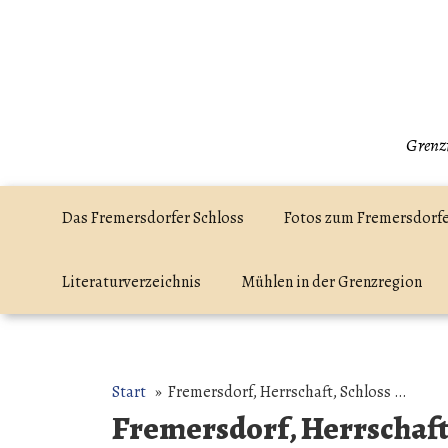
Zum
Inhalt
springen
Grenzr
Das Fremersdorfer Schloss
Fotos zum Fremersdorfe
Literaturverzeichnis
Mühlen in der Grenzregion
Start
» Fremersdorf, Herrschaft, Schloss …
Fremersdorf, Herrschaft,