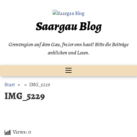
Zum
Inhalt
springen
Saargau Blog
Grenzregion auf dem Gau, fre.ier onn haut! Bitte die Beiträge
anklicken und Lesen.
Start
» » IMG_5229
IMG_5229
Views:
0