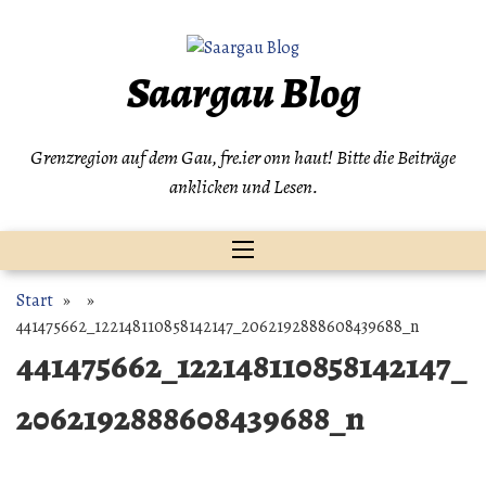
Zum
Inhalt
springen
Saargau Blog
Grenzregion auf dem Gau, fre.ier onn haut! Bitte die Beiträge
anklicken und Lesen.
Start
» »
441475662_122148110858142147_2062192888608439688_n
441475662_122148110858142147_
2062192888608439688_n