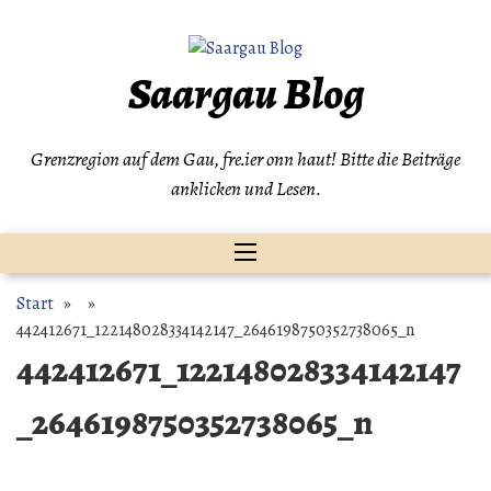
Zum
Inhalt
springen
Saargau Blog
Grenzregion auf dem Gau, fre.ier onn haut! Bitte die Beiträge
anklicken und Lesen.
Start
» »
442412671_122148028334142147_2646198750352738065_n
442412671_122148028334142147
_2646198750352738065_n