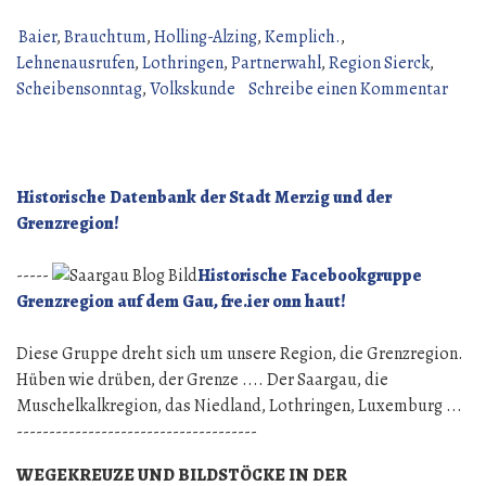
HIEGEL BIBLIOGRAPHIE
DU
Baier
,
Brauchtum
,
Holling-Alzing
,
Kemplich.
,
FOLKLORE
Lehnenausrufen
,
Lothringen
,
Partnerwahl
,
Region Sierck
,
MOSELLAN 1961.“
zu
Scheibensonntag
,
Volkskunde
Schreibe einen Kommentar
Henr
HIEG
DU
FOL
Historische Datenbank der Stadt Merzig und der
MOSE
Grenzregion!
-----
Historische Facebookgruppe
Grenzregion auf dem Gau, fre.ier onn haut!
Diese Gruppe dreht sich um unsere Region, die Grenzregion.
Hüben wie drüben, der Grenze .... Der Saargau, die
Muschelkalkregion, das Niedland, Lothringen, Luxemburg ...
-------------------------------------
WEGEKREUZE UND BILDSTÖCKE IN DER