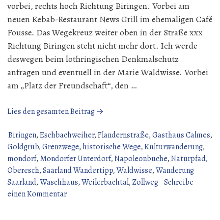
vorbei, rechts hoch Richtung Biringen. Vorbei am
neuen Kebab-Restaurant News Grill im ehemaligen Café
Fousse. Das Wegekreuz weiter oben in der Straße xxx
Richtung Biringen steht nicht mehr dort. Ich werde
deswegen beim lothringischen Denkmalschutz
anfragen und eventuell in der Marie Waldwisse. Vorbei
am „Platz der Freundschaft“, den …
„Wanderung
Lies den gesamten Beitrag →
über
den
Biringen
,
Eschbachweiher
,
Flandernstraße
,
Gasthaus Calmes
,
Gau
Goldgrub
,
Grenzwege
,
historische Wege
,
Kulturwanderung
,
(14
mondorf
,
Mondorfer Unterdorf
,
Napoleonbuche
,
Naturpfad
,
Juni
Oberesch
,
Saarland Wandertipp
,
Waldwisse
,
Wanderung
2026)“
Saarland
,
Waschhaus
,
Weilerbachtal
,
Zollweg
Schreibe
zu
einen Kommentar
Wanderung
über