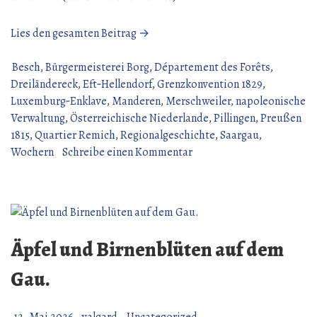
„Territoriale
Lies den gesamten Beitrag →
Zugehörigkeit
einiger
Besch
,
Bürgermeisterei Borg
,
Département des Forêts
,
Orte
Dreiländereck
,
Eft‑Hellendorf
,
Grenzkonvention 1829
,
der
Luxemburg‑Enklave
,
Manderen
,
Merschweiler
,
napoleonische
Grenzregion.“
Verwaltung
,
Österreichische Niederlande
,
Pillingen
,
Preußen
1815
,
Quartier Remich
,
Regionalgeschichte
,
Saargau
,
zu
Wochern
Schreibe einen Kommentar
Territoriale
Zugehörigkeit
einiger
Orte
der
Äpfel und Birnenblüten auf dem
Grenzregion.
Gau.