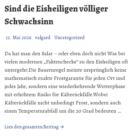
dem
Sind die Eisheiligen völliger
Gau.
Schwachsinn
12. Mai 2026
valgard
Uncategorized
Da hat man den Salat – oder eben doch nicht Was bei
vielen modernen „Faktenchecks“ zu den Eisheiligen oft
untergeht:Die Bauernregel meinte ursprünglich keine
mathematisch exakte Frostgarantie für jeden Ort und
jedes Jahr, sondern eine wiederkehrende Wetterphase
mit erhöhtem Risiko für Kälterückfälle.Wobei
Kälterückfälle nicht unbedingt Frost, sondern auch
einen Temperaturabfall um die 20 Grad bedeuten …
„Sind
Lies den gesamten Beitrag →
die