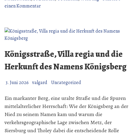
zu
einen Kommentar
Alte
Werbung
1991
Aus
hundert
Jahre
Königsstraße, Villa regia und die
Feuerwehr
Berus.
Herkunft des Namens Königsberg
3. Juni 2026
valgard
Uncategorized
Ein markanter Berg, eine uralte Straße und die Spuren
mittelalterlicher Herrschaft: Wie der Königsberg an der
Nied zu seinem Namen kam und warum die
verkehrsgeographische Lage zwischen Metz, der
Siersburg und Tholey dabei die entscheidende Rolle