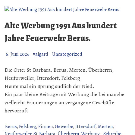
den
Gau
(14
Alte Werbung 1991 Aus hundert
Juni
2026)
Jahre Feuerwehr Berus.
6. Juni 2026
valgard
Uncategorized
Die Orte: St.Barbara, Berus, Merten, Überherrn,
Neuforweiler, Ittersdorf, Felsberg
Heute mal ein Sprung südlich der Nied.
Ein paar kleine Beiträge mit Werbung die bei manche
vielleicht Erinnerungen an vergangene Geschäfte
hervorruft
Berus
,
Felsberg
,
Firmen
,
Gewerbe
,
Ittersdorf
,
Merten
,
Neuforweiler
,
St.Barbara
,
Überherrn
,
Werbung
Schreibe