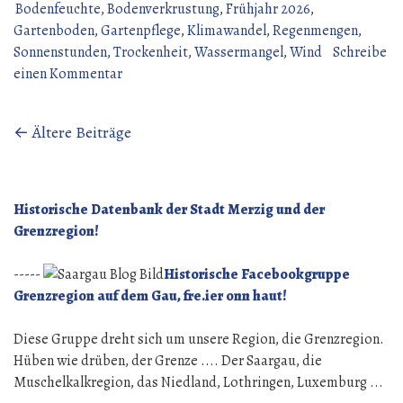
Bodenfeuchte
,
Bodenverkrustung
,
Frühjahr 2026
,
Gartenboden
,
Gartenpflege
,
Klimawandel
,
Regenmengen
,
Sonnenstunden
,
Trockenheit
,
Wassermangel
,
Wind
Schreibe
zu
einen Kommentar
Trockener
Garten
Beitragsnavigation
← Ältere Beiträge
Historische Datenbank der Stadt Merzig und der
Grenzregion!
-----
Historische Facebookgruppe
Grenzregion auf dem Gau, fre.ier onn haut!
Diese Gruppe dreht sich um unsere Region, die Grenzregion.
Hüben wie drüben, der Grenze .... Der Saargau, die
Muschelkalkregion, das Niedland, Lothringen, Luxemburg ...