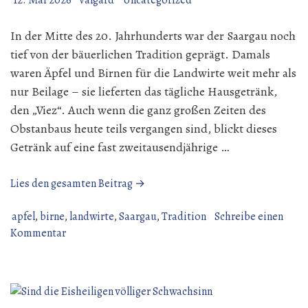
12. Mai 2026
valgard
Uncategorized
In der Mitte des 20. Jahrhunderts war der Saargau noch
tief von der bäuerlichen Tradition geprägt. Damals
waren Äpfel und Birnen für die Landwirte weit mehr als
nur Beilage – sie lieferten das tägliche Hausgetränk,
den „Viez“. Auch wenn die ganz großen Zeiten des
Obstanbaus heute teils vergangen sind, blickt dieses
Getränk auf eine fast zweitausendjährige …
„Äpfel
Lies den gesamten Beitrag →
und
Birnenblüten
apfel
,
birne
,
landwirte
,
Saargau
,
Tradition
Schreibe einen
zu
auf
Kommentar
Äpfel
dem
und
Gau.“
Birnenblüten
auf