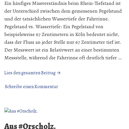
Ein häufiges Missverständnis beim Rhein-Tiefstand ist
der Unterschied zwischen dem gemessenen Pegelstand
und der tatsächlichen Wassertiefe der Fahrrinne.
Pegelstand vs. Wassertiefe: Ein Pegelstand von
beispielsweise 67 Zentimetern in Köln bedeutet nicht,
dass der Fluss an jeder Stelle nur 67 Zentimeter tief ist.
Der Messwert ist ein Relativwert an einer bestimmten
Messstelle, während die Fahrrinne oft deutlich tiefer …
„Tiefstand
Lies den gesamten Beitrag →
der
zu
Flüsse“
Schreibe einen Kommentar
Tiefstand
der
Flüsse
Aus #Orscholz.