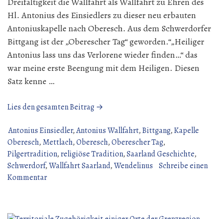
Dreifaltigkeit die Wallfahrt als Wallfahrt zu Ehren des
Hl. Antonius des Einsiedlers zu dieser neu erbauten
Antoniuskapelle nach Oberesch. Aus dem Schwerdorfer
Bittgang ist der „Oberescher Tag“ geworden.“„Heiliger
Antonius lass uns das Verlorene wieder finden…“ das
war meine erste Beengung mit dem Heiligen. Diesen
Satz kenne …
„Antonius
Lies den gesamten Beitrag →
Wallfahrt
Oberesch
Antonius Einsiedler
,
Antonius Wallfahrt
,
Bittgang
,
Kapelle
192
Oberesch
,
Mettlach
,
Oberesch
,
Oberescher Tag
,
Jahre
Pilgertradition
,
religiöse Tradition
,
Saarland Geschichte
,
seit
Schwerdorf
,
Wallfahrt Saarland
,
Wendelinus
Schreibe einen
zu
24.
Kommentar
Antonius
Mai
Wallfahrt
1834“
Oberesch