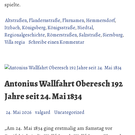
spielte.
Altstraßen
,
Flandernstraße
,
Flurnamen
,
Hemmersdorf
,
Itzbach
,
Königsberg
,
Königsstraße
,
Niedtal
,
Regionalgeschichte
,
Römerstraßen
,
Salzstraße
,
Siersburg
,
zu
Villa regia
Schreibe einen Kommentar
Königsstraße,
Villa
regia
und
die
Antonius Wallfahrt Oberesch 192
Herkunft
des
Jahre seit 24. Mai 1834
Namens
Königsberg
24. Mai 2026
valgard
Uncategorized
„Am 24. Mai 1834 ging erstmalig am Samstag vor