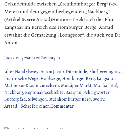
Geländemulde zwischen „Steinhomburger Berg“ (376
Meter) und dem gegenüberliegenden „Nackberg“.
(Artikel Sverre Arstad)Heute erstreckt sich der Flur
Langsaar im Bereich des Homburger Bergs. Arstad
erwähnt die Gemarkung „Loongsoor“, die auch von Dr.
Anton …
„Der
Lies den gesamten Beitrag →
Silwinger
Butterpfad“
alter Handelsweg
,
Anton Jacob
,
Dürrmühle
,
Flurbereinigung
,
historische Wege
,
Hohlwege
,
Homburger Berg
,
Langsoor
,
Matheiser Kloster
,
mechern
,
Merziger Markt
,
Monbachtal
,
Nackberg
,
Regionalgeschichte
,
Saargau
,
Schlagwörter:
Butterpfad
,
Silwingen
,
Steinhomburger Berg
,
Sverre
zu
Arstad
Schreibe einen Kommentar
Der
Silwinger
Butterpfad