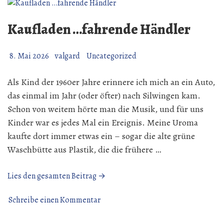
Kaufladen …fahrende Händler
8. Mai 2026
valgard
Uncategorized
Als Kind der 1960er Jahre erinnere ich mich an ein Auto,
das einmal im Jahr (oder öfter) nach Silwingen kam.
Schon von weitem hörte man die Musik, und für uns
Kinder war es jedes Mal ein Ereignis. Meine Uroma
kaufte dort immer etwas ein – sogar die alte grüne
Waschbütte aus Plastik, die die frühere …
„Kaufladen
Lies den gesamten Beitrag →
…
zu
fahrende
Schreibe einen Kommentar
Kaufladen
Händler“
…