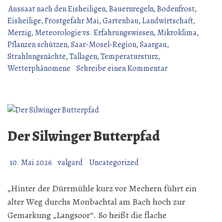
Eisheiligen
Aussaat nach den Eisheiligen
,
Bauernregeln
,
Bodenfrost
,
völliger
Eisheilige
,
Frostgefahr Mai
,
Gartenbau
,
Landwirtschaft
,
Schwachsinn“
Merzig
,
Meteorologie vs. Erfahrungswissen
,
Mikroklima
,
Pflanzen schützen
,
Saar-Mosel-Region
,
Saargau
,
Strahlungsnächte
,
Tallagen
,
Temperatursturz
,
zu
Wetterphänomene
Schreibe einen Kommentar
Sind
die
Eisheiligen
völliger
Schwachsinn
Der Silwinger Butterpfad
10. Mai 2026
valgard
Uncategorized
„Hinter der Dürrmühle kurz vor Mechern führt ein
alter Weg durchs Monbachtal am Bach hoch zur
Gemarkung „Langsoor“. So heißt die flache