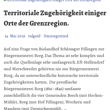
192
Jahre
Territoriale Zugehörigkeit einiger
seit
24.
Orte der Grenzregion.
Mai
1834
14. Mai 2026
valgard
Uncategorized
Auf eine Frage von Biolandhof Schlossgut Pillingen zur
Bürgermeisterei Borg.Das Thema ist sehr komplex und
auch die Quellenlage sehr umfangreich.Eft-Hellendorf
und Merschweiler gehörten nie zur Bürgermeisterei
Borg, da sie unterschiedliche historische territoriale
Zugehörigkeiten hatten. Die preußische
Bürgermeisterei Borg (1816–1846) umfasste
ausschließlich die vier Gemeinden Besch (mit Hecken-
Mühle), Borg (mit Hof Pillingen), Wochern und
Mandern (mit Dermichermühl). …