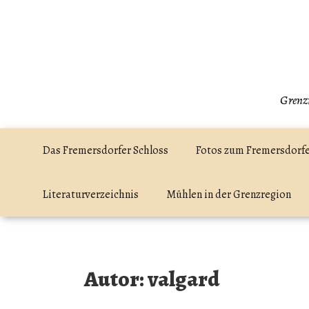
Zum
Inhalt
springen
Grenzr
Das Fremersdorfer Schloss
Fotos zum Fremersdorfe
Literaturverzeichnis
Mühlen in der Grenzregion
Autor:
valgard