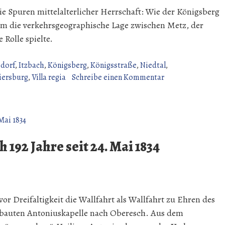
ie Spuren mittelalterlicher Herrschaft: Wie der Königsberg
 die verkehrsgeographische Lage zwischen Metz, der
 Rolle spielte.
dorf
,
Itzbach
,
Königsberg
,
Königsstraße
,
Niedtal
,
zu
iersburg
,
Villa regia
Schreibe einen Kommentar
Königsstraße,
Villa
regia
und
die
192 Jahre seit 24. Mai 1834
Herkunft
des
Namens
Königsberg
or Dreifaltigkeit die Wallfahrt als Wallfahrt zu Ehren des
erbauten Antoniuskapelle nach Oberesch. Aus dem