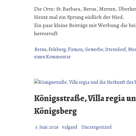
Die Orte: St.Barbara, Berus, Merten, Überher
Heute mal ein Sprung südlich der Nied.
Ein paar kleine Beiträge mit Werbung die be
hervorruft
Berus
,
Felsberg
,
Firmen
,
Gewerbe
,
Ittersdorf
,
Mer
zu
einen Kommentar
Alte
Werbung
1991
Aus
hundert
Königsstraße, Villa regia 
Jahre
Feuerwehr
Königsberg
Berus.
3. Juni 2026
valgard
Uncategorized