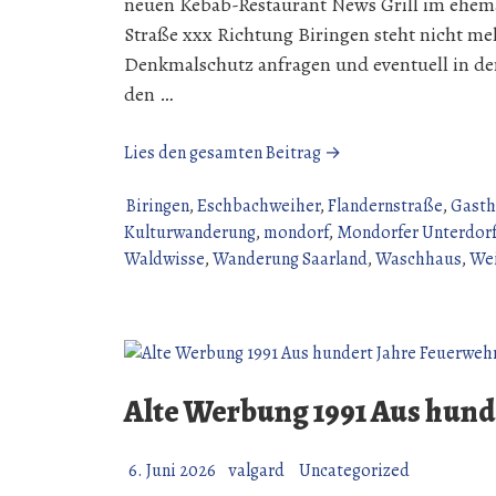
neuen Kebab-Restaurant News Grill im ehema
Straße xxx Richtung Biringen steht nicht me
Denkmalschutz anfragen und eventuell in der
den …
„Wanderung
Lies den gesamten Beitrag →
über
den
Biringen
,
Eschbachweiher
,
Flandernstraße
,
Gasth
Gau
Kulturwanderung
,
mondorf
,
Mondorfer Unterdor
(14
Waldwisse
,
Wanderung Saarland
,
Waschhaus
,
Wei
Juni
2026)“
Alte Werbung 1991 Aus hund
6. Juni 2026
valgard
Uncategorized