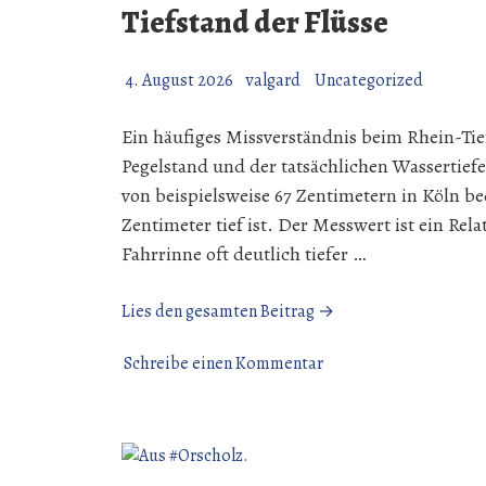
Tiefstand der Flüsse
4. August 2026
valgard
Uncategorized
Ein häufiges Missverständnis beim Rhein-Ti
Pegelstand und der tatsächlichen Wassertiefe
von beispielsweise 67 Zentimetern in Köln bed
Zentimeter tief ist. Der Messwert ist ein Re
Fahrrinne oft deutlich tiefer …
„Tiefstand
Lies den gesamten Beitrag →
der
zu
Flüsse“
Schreibe einen Kommentar
Tiefstand
der
Flüsse