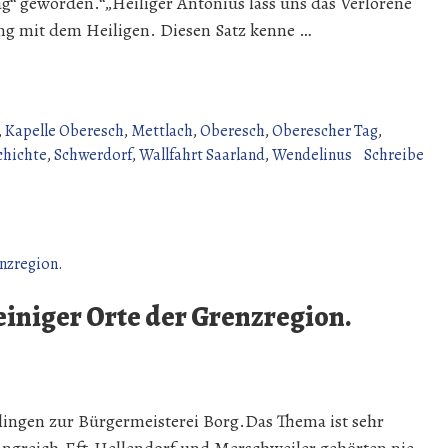
g“ geworden.“„Heiliger Antonius lass uns das Verlorene
ng mit dem Heiligen. Diesen Satz kenne …
,
Kapelle Oberesch
,
Mettlach
,
Oberesch
,
Oberescher Tag
,
chichte
,
Schwerdorf
,
Wallfahrt Saarland
,
Wendelinus
Schreibe
einiger Orte der Grenzregion.
llingen zur Bürgermeisterei Borg.Das Thema ist sehr