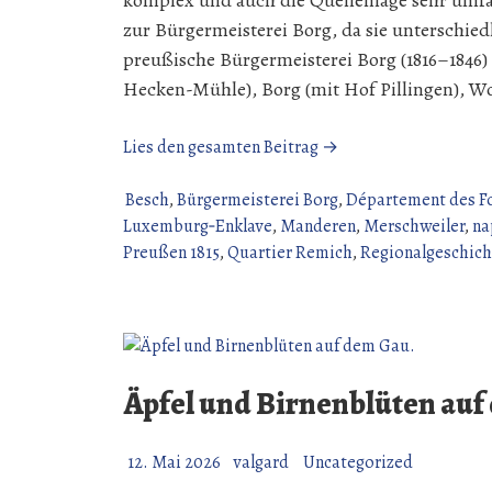
komplex und auch die Quellenlage sehr umfa
zur Bürgermeisterei Borg, da sie unterschiedl
preußische Bürgermeisterei Borg (1816–1846)
Hecken-Mühle), Borg (mit Hof Pillingen), 
„Territoriale
Lies den gesamten Beitrag →
Zugehörigkeit
einiger
Besch
,
Bürgermeisterei Borg
,
Département des F
Orte
Luxemburg‑Enklave
,
Manderen
,
Merschweiler
,
na
der
Preußen 1815
,
Quartier Remich
,
Regionalgeschich
Grenzregion.“
Äpfel und Birnenblüten auf
12. Mai 2026
valgard
Uncategorized