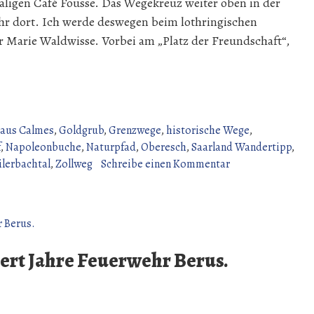
ligen Café Fousse. Das Wegekreuz weiter oben in der
hr dort. Ich werde deswegen beim lothringischen
 Marie Waldwisse. Vorbei am „Platz der Freundschaft“,
aus Calmes
,
Goldgrub
,
Grenzwege
,
historische Wege
,
f
,
Napoleonbuche
,
Naturpfad
,
Oberesch
,
Saarland Wandertipp
,
zu
lerbachtal
,
Zollweg
Schreibe einen Kommentar
Wanderung
über
den
Gau
(14
ert Jahre Feuerwehr Berus.
Juni
2026)