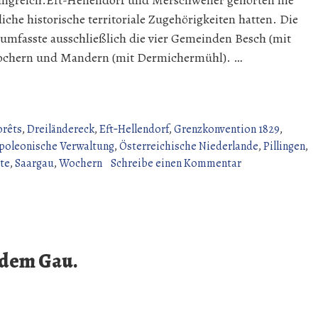
ngreich.Eft-Hellendorf und Merschweiler gehörten nie
iche historische territoriale Zugehörigkeiten hatten. Die
 umfasste ausschließlich die vier Gemeinden Besch (mit
Wochern und Mandern (mit Dermichermühl). …
orêts
,
Dreiländereck
,
Eft‑Hellendorf
,
Grenzkonvention 1829
,
poleonische Verwaltung
,
Österreichische Niederlande
,
Pillingen
,
zu
te
,
Saargau
,
Wochern
Schreibe einen Kommentar
Territoriale
Zugehörigkeit
einiger
Orte
der
 dem Gau.
Grenzregion.