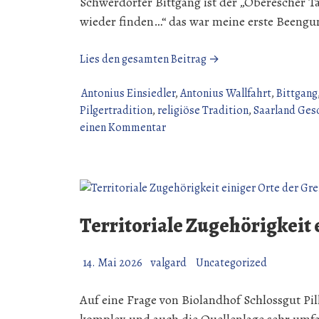
Schwerdorfer Bittgang ist der „Oberescher Ta
wieder finden…“ das war meine erste Beengu
„Antonius
Lies den gesamten Beitrag →
Wallfahrt
Oberesch
Antonius Einsiedler
,
Antonius Wallfahrt
,
Bittgang
192
Pilgertradition
,
religiöse Tradition
,
Saarland Ges
zu
Jahre
einen Kommentar
Antonius
seit
Wallfahrt
24.
Oberesch
Mai
192
1834“
Jahre
Territoriale Zugehörigkeit 
seit
24.
14. Mai 2026
valgard
Uncategorized
Mai
1834
Auf eine Frage von Biolandhof Schlossgut Pi