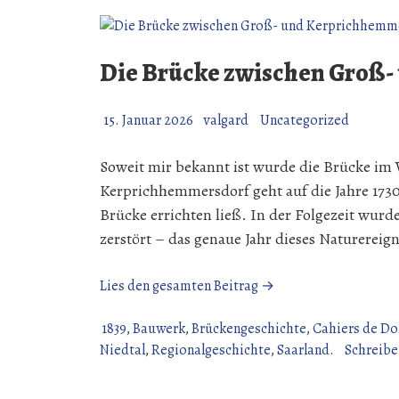
Die Brücke zwischen Groß
15. Januar 2026
valgard
Uncategorized
Soweit mir bekannt ist wurde die Brücke im
Kerprichhemmersdorf geht auf die Jahre 1730
Brücke errichten ließ. In der Folgezeit wur
zerstört – das genaue Jahr dieses Naturereign
„Die
Lies den gesamten Beitrag →
Brücke
zwischen
1839
,
Bauwerk
,
Brückengeschichte
,
Cahiers de Do
Groß-
Niedtal
,
Regionalgeschichte
,
Saarland.
Schreib
und
Kerprichhemmersdo