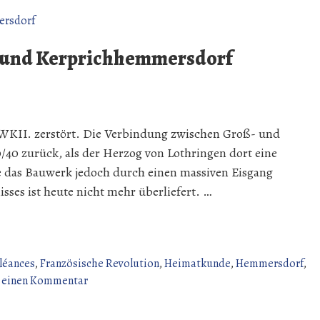
- und Kerprichhemmersdorf
 WKII. zerstört. Die Verbindung zwischen Groß- und
/40 zurück, als der Herzog von Lothringen dort eine
de das Bauwerk jedoch durch einen massiven Eisgang
isses ist heute nicht mehr überliefert. …
léances
,
Französische Revolution
,
Heimatkunde
,
Hemmersdorf
,
zu
e einen Kommentar
Die
rf“
Brücke