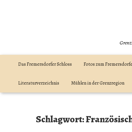
Zum
Inhalt
springen
Grenzr
Das Fremersdorfer Schloss
Fotos zum Fremersdorfe
Literaturverzeichnis
Mühlen in der Grenzregion
Schlagwort:
Französisc