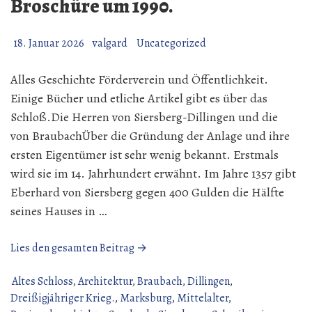
Broschüre um 1990.
18. Januar 2026
valgard
Uncategorized
Alles Geschichte Förderverein und Öffentlichkeit.
Einige Bücher und etliche Artikel gibt es über das
Schloß.Die Herren von Siersberg-Dillingen und die
von BraubachÜber die Gründung der Anlage und ihre
ersten Eigentümer ist sehr wenig bekannt. Erstmals
wird sie im 14. Jahrhundert erwähnt. Im Jahre 1357 gibt
Eberhard von Siersberg gegen 400 Gulden die Hälfte
seines Hauses in …
„Dillingen
Lies den gesamten Beitrag →
„Das
alte
Altes Schloss
,
Architektur
,
Braubach
,
Dillingen
,
Schloß“
Dreißigjähriger Krieg.
,
Marksburg
,
Mittelalter
,