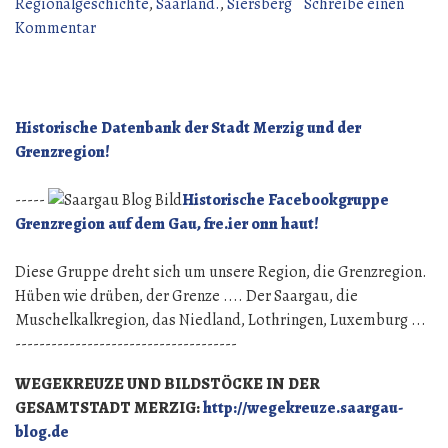
Broschüre
Regionalgeschichte
,
Saarland.
,
Siersberg
Schreibe einen
zu
um
Kommentar
Dillingen
1990.“
„Das
alte
Schloß“
Historische Datenbank der Stadt Merzig und der
Broschüre
Grenzregion!
um
1990.
-----
Historische Facebookgruppe
Grenzregion auf dem Gau, fre.ier onn haut!
Diese Gruppe dreht sich um unsere Region, die Grenzregion.
Hüben wie drüben, der Grenze .... Der Saargau, die
Muschelkalkregion, das Niedland, Lothringen, Luxemburg ...
-------------------------------------
WEGEKREUZE UND BILDSTÖCKE IN DER
GESAMTSTADT MERZIG:
http://wegekreuze.saargau-
blog.de