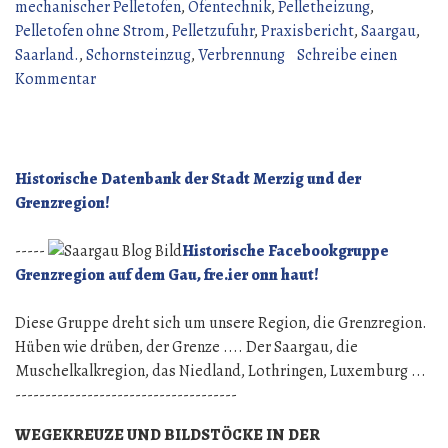
mechanischer Pelletofen
,
Ofentechnik
,
Pelletheizung
,
Pelletofen ohne Strom
,
Pelletzufuhr
,
Praxisbericht
,
Saargau
,
Saarland.
,
Schornsteinzug
,
Verbrennung
Schreibe einen
zu
Kommentar
Mechanischer
Pelletofen
Benutzungstipp
Historische Datenbank der Stadt Merzig und der
Grenzregion!
-----
Historische Facebookgruppe
Grenzregion auf dem Gau, fre.ier onn haut!
Diese Gruppe dreht sich um unsere Region, die Grenzregion.
Hüben wie drüben, der Grenze .... Der Saargau, die
Muschelkalkregion, das Niedland, Lothringen, Luxemburg ...
-------------------------------------
WEGEKREUZE UND BILDSTÖCKE IN DER