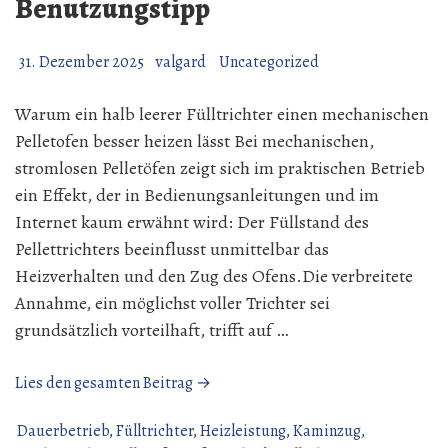
Benutzungstipp
31. Dezember 2025
valgard
Uncategorized
Warum ein halb leerer Fülltrichter einen mechanischen
Pelletofen besser heizen lässt Bei mechanischen,
stromlosen Pelletöfen zeigt sich im praktischen Betrieb
ein Effekt, der in Bedienungsanleitungen und im
Internet kaum erwähnt wird: Der Füllstand des
Pellettrichters beeinflusst unmittelbar das
Heizverhalten und den Zug des Ofens.Die verbreitete
Annahme, ein möglichst voller Trichter sei
grundsätzlich vorteilhaft, trifft auf …
„Mechanischer
Lies den gesamten Beitrag →
Pelletofen
Benutzungstipp“
Dauerbetrieb
,
Fülltrichter
,
Heizleistung
,
Kaminzug
,