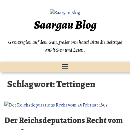
Zum
Inhalt
springen
Saargau Blog
Grenzregion auf dem Gau, fre.ier onn haut! Bitte die Beiträge
anklicken und Lesen.
Schlagwort:
Tettingen
Der Reichsdeputations Recht vom