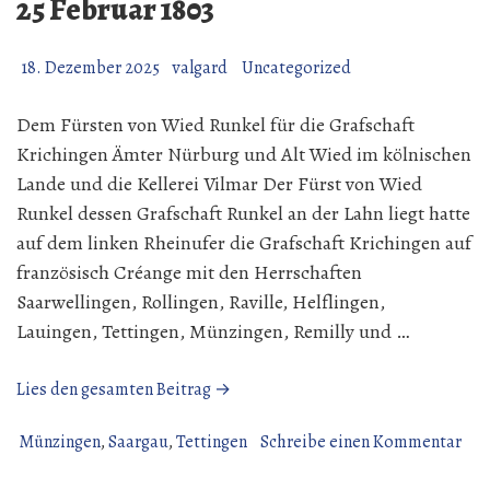
25 Februar 1803
18. Dezember 2025
valgard
Uncategorized
Dem Fürsten von Wied Runkel für die Grafschaft
Krichingen Ämter Nürburg und Alt Wied im kölnischen
Lande und die Kellerei Vilmar Der Fürst von Wied
Runkel dessen Grafschaft Runkel an der Lahn liegt hatte
auf dem linken Rheinufer die Grafschaft Krichingen auf
französisch Créange mit den Herrschaften
Saarwellingen, Rollingen, Raville, Helflingen,
Lauingen, Tettingen, Münzingen, Remilly und …
„Der
Lies den gesamten Beitrag →
Reichsdeputations
Recht
zu
Münzingen
,
Saargau
,
Tettingen
Schreibe einen Kommentar
vom
Der