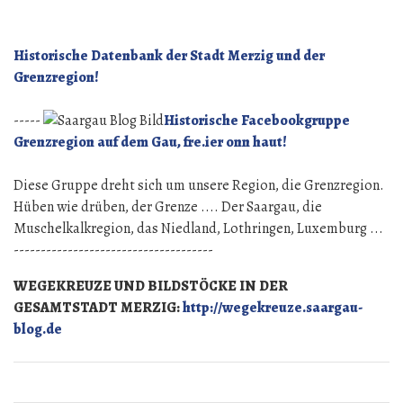
geht
es
in
Historische Datenbank der Stadt Merzig und der
die
Grenzregion!
Grenzregion!
-----
Historische Facebookgruppe
Grenzregion auf dem Gau, fre.ier onn haut!
Diese Gruppe dreht sich um unsere Region, die Grenzregion.
Hüben wie drüben, der Grenze .... Der Saargau, die
Muschelkalkregion, das Niedland, Lothringen, Luxemburg ...
-------------------------------------
WEGEKREUZE UND BILDSTÖCKE IN DER
GESAMTSTADT MERZIG:
http://wegekreuze.saargau-
blog.de