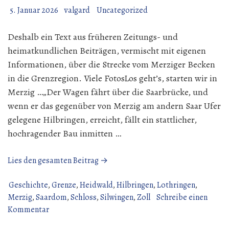
5. Januar 2026
valgard
Uncategorized
Deshalb ein Text aus früheren Zeitungs- und
heimatkundlichen Beiträgen, vermischt mit eigenen
Informationen, über die Strecke vom Merziger Becken
in die Grenzregion. Viele FotosLos geht’s, starten wir in
Merzig …„Der Wagen fährt über die Saarbrücke, und
wenn er das gegenüber von Merzig am andern Saar Ufer
gelegene Hilbringen, erreicht, fällt ein stattlicher,
hochragender Bau inmitten …
„Auf
Lies den gesamten Beitrag →
geht
es
Geschichte
,
Grenze
,
Heidwald
,
Hilbringen
,
Lothringen
,
in
Merzig
,
Saardom
,
Schloss
,
Silwingen
,
Zoll
Schreibe einen
zu
die
Kommentar
Auf
Grenzregion!“