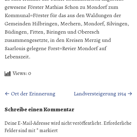
gewesene Förster Mathias Schon zu Mondorf zum
Kommunal=Förster für das aus den Waldungen der
Gemeinden Hilbringen, Mechern, Mondorf, Silvingen,
Büdingen, Fitten, Biringen und Oberesch
zusammengesetzte, in den Kreisen Merzig und
Saarlouis gelegene Forst=Revier Mondorf auf
Lebenszeit.
Views:
0
Beitragsnavigation
←
Ort der Erinnerung
Landversteigerung 1914
→
Schreibe einen Kommentar
Deine E-Mail-Adresse wird nicht veröffentlicht.
Erforderliche
Felder sind mit
*
markiert