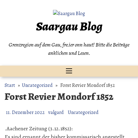
Zum
Inhalt
springen
Saargau Blog
Grenzregion auf dem Gau, fre.ier onn haut! Bitte die Beiträge
anklicken und Lesen.
Start
»
Uncategorized
» Forst Revier Mondorf 1852
Forst Revier Mondorf 1852
11. Dezember 2022
valgard
Uncategorized
.Aachener Zeitung (3.12.1852):
Es sind ernannt der bisher kommissarisch angestellt