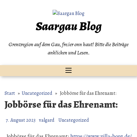
Zum
Inhalt
springen
Saargau Blog
Grenzregion auf dem Gau, fre.ier onn haut! Bitte die Beiträge
anklicken und Lesen.
Start
»
Uncategorized
» Jobbörse für das Ehrenamt:
Jobbörse für das Ehrenamt:
7. August 2023
valgard
Uncategorized
.Jobbörse für das Ehrenamt:
https://www.villa-borg.de/