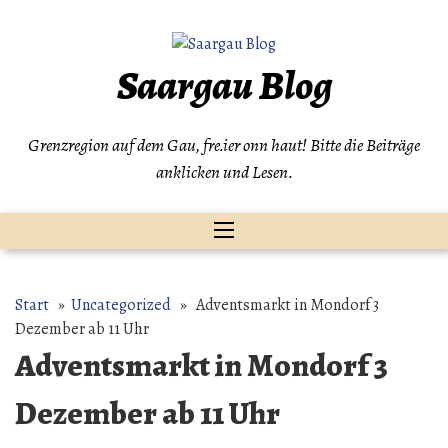
Zum
Inhalt
springen
Saargau Blog
Grenzregion auf dem Gau, fre.ier onn haut! Bitte die Beiträge
anklicken und Lesen.
Start
»
Uncategorized
» Adventsmarkt in Mondorf 3
Dezember ab 11 Uhr
Adventsmarkt in Mondorf 3
Dezember ab 11 Uhr