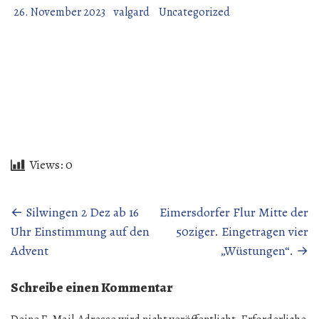
26. November 2023
valgard
Uncategorized
Views:
0
Beitragsnavigation
←
Silwingen 2 Dez ab 16
Eimersdorfer Flur Mitte der
Uhr Einstimmung auf den
50ziger. Eingetragen vier
Advent
„Wüstungen“.
→
Schreibe einen Kommentar