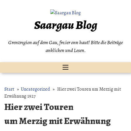
Zum
Inhalt
springen
Saargau Blog
Grenzregion auf dem Gau, fre.ier onn haut! Bitte die Beiträge
anklicken und Lesen.
Start
»
Uncategorized
» Hier zwei Touren um Merzig mit
Erwähnung 1927
Hier zwei Touren
um Merzig mit Erwähnung