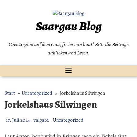
Zum
Inhalt
springen
Saargau Blog
Grenzregion auf dem Gau, fre.ier onn haut! Bitte die Beiträge
anklicken und Lesen.
Start
»
Uncategorized
» Jorkelshaus Silwingen
Jorkelshaus Silwingen
17. Juli 2024
valgard
Uncategorized
Laut Anton Jacob wird in Bringen 1660 ein Jäckels Gut