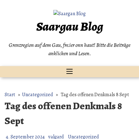
Zum
Inhalt
springen
Saargau Blog
Grenzregion auf dem Gau, fre.ier onn haut! Bitte die Beiträge
anklicken und Lesen.
Start
»
Uncategorized
» Tag des offenen Denkmals 8 Sept
Tag des offenen Denkmals 8
Sept
4. September 2024
valgard
Uncategorized