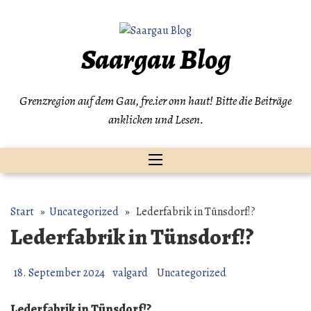
Zum
Inhalt
springen
Saargau Blog
Grenzregion auf dem Gau, fre.ier onn haut! Bitte die Beiträge
anklicken und Lesen.
Start
»
Uncategorized
» Lederfabrik in Tünsdorf!?
Lederfabrik in Tünsdorf!?
18. September 2024
valgard
Uncategorized
Lederfabrik in Tünsdorf!?