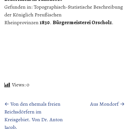
Gefunden in: Topographisch-Statistische Beschreibung
der Königlich Preußischen
Rheinprovinzen
1830
.
Bürgermeisterei Orscholz
.
Views:
0
Beitragsnavigation
←
Von den ehemals freien
Aus Mondorf
→
Reichsdörfern im
Kreisgebiet. Von Dr. Anton
Jacob.