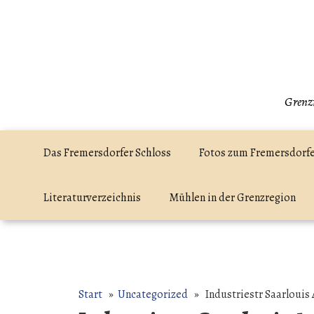
Zum
Inhalt
springen
Grenzr
Das Fremersdorfer Schloss
Fotos zum Fremersdorfe
Literaturverzeichnis
Mühlen in der Grenzregion
Start
»
Uncategorized
» Industriestr Saarlouis 