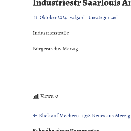
Industriestr Saarlouis A
11. Oktober 2024
valgard
Uncategorized
Industriesstraße
Bürgerarchiv Merzig
Views:
0
Beitragsnavigation
←
Blick auf Mechern. 1978 Neues aus Merzig
Schreibe einen Kommentar