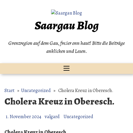
Zum
Inhalt
springen
Saargau Blog
Grenzregion auf dem Gau, fre.ier onn haut! Bitte die Beiträge
anklicken und Lesen.
Start
»
Uncategorized
» Cholera Kreuz in Oberesch.
Cholera Kreuz in Oberesch.
1. November 2024
valgard
Uncategorized
Cholera Kreuz in Oberesch.