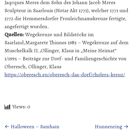
Jaqcques Meres dem Sohn des Johann Jacob Meres
Sculpteur in Saarlouis (Notar Akt 1771), welcher 1771 und
1772 die Hemmersdorfer Fronleichnamskreuze fertigte,
angefertigt wurden.
Quellen:
Wegekreuze und Bildstöcke im
Saarland,Margarete Thinnes 1985 – Wegekreuze auf dem
Muschelkalk II.,Ollinger, Klaus in „Meine Heimat“
1/1995 – Beiträge zur Dorf- und Familiengeschichte von
Oberesch, Ollinger, Klaus
https://oberesch.eu/oberesch-das-dorf/cholera-kreuz/
Views:
0
Beitragsnavigation
←
Halloween – Samhain
Hunnenring
→