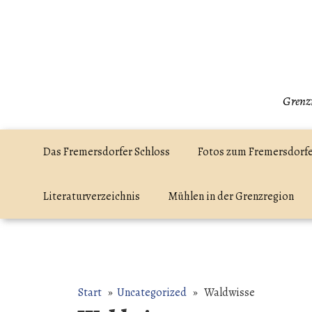
Zum
Inhalt
springen
Grenzr
Das Fremersdorfer Schloss
Fotos zum Fremersdorfe
Literaturverzeichnis
Mühlen in der Grenzregion
Start
»
Uncategorized
» Waldwisse