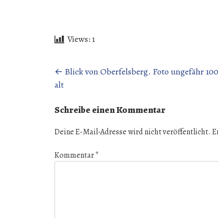
Views:
1
Beitragsnavigation
←
Blick von Oberfelsberg. Foto ungefähr 100
alt
Schreibe einen Kommentar
Deine E-Mail-Adresse wird nicht veröffentlicht.
E
Kommentar
*