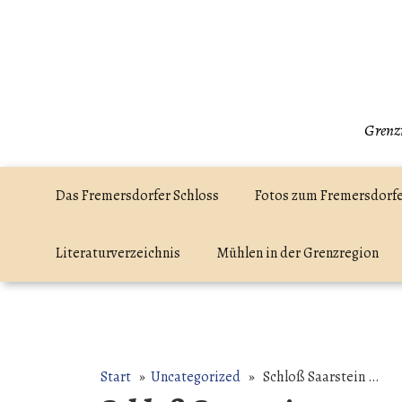
Zum
Inhalt
springen
Grenzr
Das Fremersdorfer Schloss
Fotos zum Fremersdorfe
Literaturverzeichnis
Mühlen in der Grenzregion
Start
»
Uncategorized
» Schloß Saarstein …