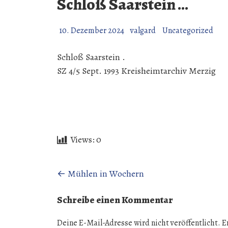
Schloß Saarstein …
10. Dezember 2024
valgard
Uncategorized
Schloß Saarstein .
SZ 4/5 Sept. 1993 Kreisheimtarchiv Merzig
Views:
0
Beitragsnavigation
←
Mühlen in Wochern
Schreibe einen Kommentar
Deine E-Mail-Adresse wird nicht veröffentlicht.
E