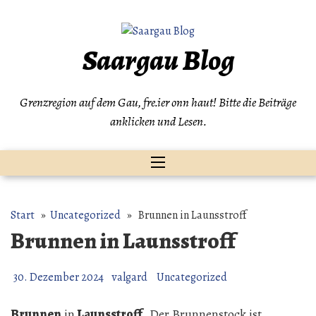
Zum
Inhalt
springen
Saargau Blog
Grenzregion auf dem Gau, fre.ier onn haut! Bitte die Beiträge
anklicken und Lesen.
Start
»
Uncategorized
» Brunnen in Launsstroff
Brunnen in Launsstroff
30. Dezember 2024
valgard
Uncategorized
Brunnen
in
Launsstroff
. Der Brunnenstock ist