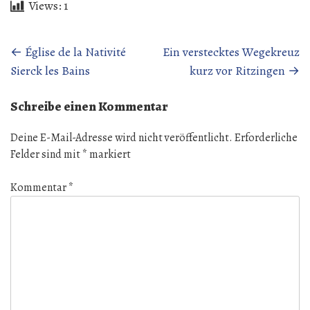
Views:
1
Beitragsnavigation
←
Église de la Nativité
Ein verstecktes Wegekreuz
Sierck les Bains
kurz vor Ritzingen
→
Schreibe einen Kommentar
Deine E-Mail-Adresse wird nicht veröffentlicht.
Erforderliche
Felder sind mit
*
markiert
Kommentar
*