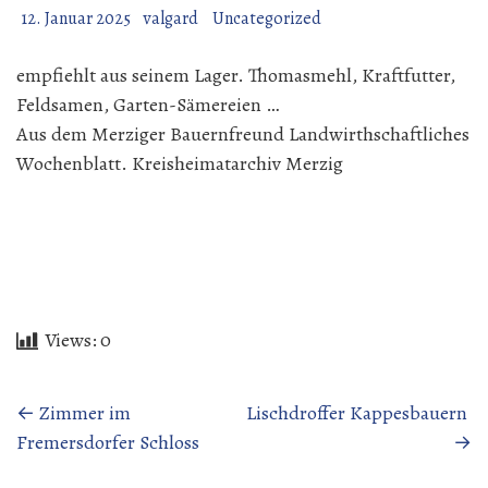
12. Januar 2025
valgard
Uncategorized
empfiehlt aus seinem Lager. Thomasmehl, Kraftfutter,
Feldsamen, Garten-Sämereien …
Aus dem Merziger Bauernfreund Landwirthschaftliches
Wochenblatt. Kreisheimatarchiv Merzig
Views:
0
Beitragsnavigation
←
Zimmer im
Lischdroffer Kappesbauern
Fremersdorfer Schloss
→