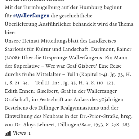
Mit der Turmhügelburg auf der Humburg beginnt
für
#
Wallerfangen
die geschichtliche
Überlieferung.Ausführlicher behandelt wird das Thema
hier:
Unsere Heimat Mitteilungsblatt des Landkreises
Saarlouis für Kultur und Landschaft: Darimont, Rainer
(2008): Über die Ursprünge Wallerfangens: Ein Mann
der Superlative – Wer war Graf Gisbert? Eine Reise
durchs frühe Mittelalter – Teil 1 (Kapitel 1-4). Jg. 33, H.
1, S. 21–34. – Teil II. In: , Jg. 33, H. 3, S. 110–123.
Edith Ennen: Giselbert, Graf in der Wallerfanger
Grafschaft, in: Festschrift aus Anlass des 50jährigen
Bestehens des Dillinger Realgymnasiums und der
Einweihung des Neubaus in der Dr.-Prior-Straße, hrsg.
von Dr. Aloys Lehnert, Dillingen/Saar, 1953, S. 278–283.
Views:
1