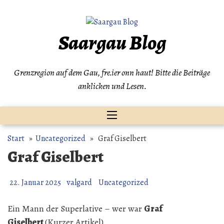
Zum
Inhalt
springen
Saargau Blog
Grenzregion auf dem Gau, fre.ier onn haut! Bitte die Beiträge
anklicken und Lesen.
Start
»
Uncategorized
» Graf Giselbert
Graf Giselbert
22. Januar 2025
valgard
Uncategorized
Ein Mann der Superlative – wer war
Graf
Giselbert
(Kurzer Artikel)