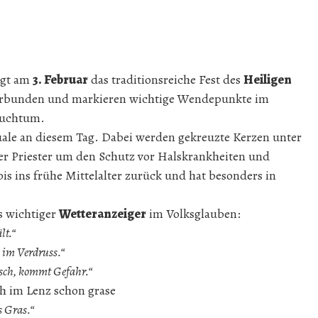
lgt am
3. Februar
das traditionsreiche Fest des
Heiligen
 verbunden und markieren wichtige Wendepunkte im
rauchtum.
tuale an diesem Tag. Dabei werden gekreuzte Kerzen unter
er Priester um den Schutz vor Halskrankheiten und
bis ins frühe Mittelalter zurück und hat besonders in
ls wichtiger
Wetteranzeiger
im Volksglauben:
lt.“
e im Verdruss.“
misch, kommt Gefahr.“
eh im Lenz schon grase
s Gras.“