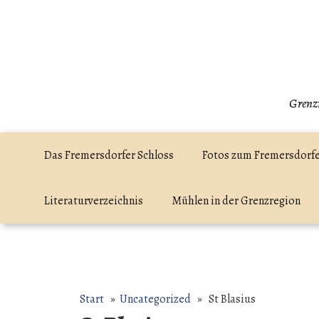
Zum
Inhalt
springen
Grenzr
Das Fremersdorfer Schloss
Fotos zum Fremersdorfe
Literaturverzeichnis
Mühlen in der Grenzregion
Start
»
Uncategorized
» St Blasius