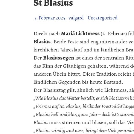
St Blasius
3. Februar 2025
valgard
Uncategorized
Direkt nach
Mariä Lichtmess
(2. Februar) fo
Blasius
. Beide Feste sind eng miteinander
kirchlichen Jahreslauf und im ländlichen B
Der
Blasiussegen
ist eines der zentralen Ri
das Kinn der Gläubigen gehalten, während d
anderen Übeln bittet. Diese Tradition reicht 
ländlichen Gegenden bis heute Bestand.
Der Blasiustag gilt, ähnlich wie Lichtmess, a
„Wie Blasius das Wetter bestellt, es sich bis Ostern hä
„Friert es auf St. Blasius, bleibt der Frost nicht lang
„Blasius hell und klar, gutes Jahr – doch ist’s stür
Blasius
muss stürmen und blasen, soll das Vi
„Blasius windig und nass, bringt dem Vieh gesunde