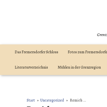
Zum
Inhalt
springen
Grenzr
Das Fremersdorfer Schloss
Fotos zum Fremersdorfe
Literaturverzeichnis
Mühlen in der Grenzregion
Start
»
Uncategorized
» Remich …