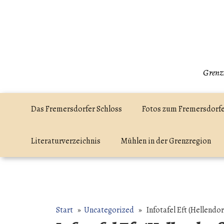
Zum
Inhalt
springen
Grenzr
Das Fremersdorfer Schloss
Fotos zum Fremersdorfe
Literaturverzeichnis
Mühlen in der Grenzregion
Start
»
Uncategorized
» Infotafel Eft (Hellendor