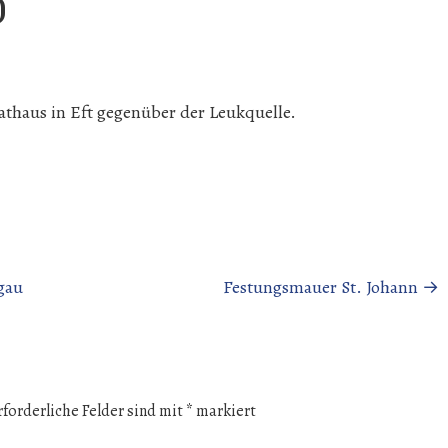
)
athaus in Eft gegenüber der Leukquelle.
gau
Festungsmauer St. Johann
→
rforderliche Felder sind mit
*
markiert