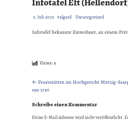
Infotafel Eft (Hellendorf
5. Juli 2025
valgard
Uncategorized
Infotafel bekannte Einwohner, an einem Priv
Views:
6
Beitragsnavigation
←
Feuerstätten im Hochgericht Merzig-Saar
um 1750
Schreibe einen Kommentar
Deine E-Mail-Adresse wird nicht veröffentlicht.
E