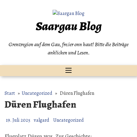
Zum
Inhalt
springen
Saargau Blog
Grenzregion auf dem Gau, fre.ier onn haut! Bitte die Beiträge
anklicken und Lesen.
Start
»
Uncategorized
» Düren Flughafen
Düren Flughafen
19. Juli 2025
valgard
Uncategorized
Flugplatz Düren 1975. Zur Geschichte: