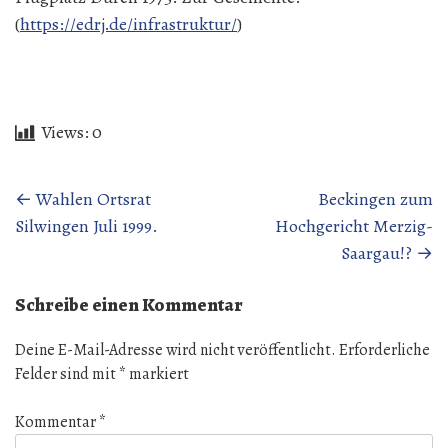
(
https://edrj.de/infrastruktur/
)
Views:
0
Beitragsnavigation
←
Wahlen Ortsrat
Beckingen zum
Silwingen Juli 1999.
Hochgericht Merzig-
Saargau!?
→
Schreibe einen Kommentar
Deine E-Mail-Adresse wird nicht veröffentlicht.
Erforderliche
Felder sind mit
*
markiert
Kommentar
*