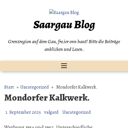
Zum
Inhalt
springen
Saargau Blog
Grenzregion auf dem Gau, fre.ier onn haut! Bitte die Beiträge
anklicken und Lesen.
Start
»
Uncategorized
» Mondorfer Kalkwerk.
Mondorfer Kalkwerk.
1. September 2025
valgard
Uncategorized
Werbung 1954 und 1957. Unterschiedliche