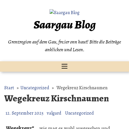
Zum
Inhalt
springen
Saargau Blog
Grenzregion auf dem Gau, fre.ier onn haut! Bitte die Beiträge
anklicken und Lesen.
Start
»
Uncategorized
» Wegekreuz Kirschnaumen
Wegekreuz Kirschnaumen
12. September 2025
valgard
Uncategorized
„Wegekreuz“
… wie mag es wohl ausgesehen und