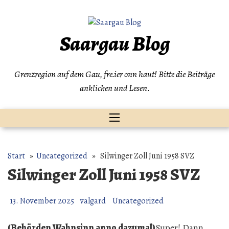
Zum
Inhalt
springen
Saargau Blog
Grenzregion auf dem Gau, fre.ier onn haut! Bitte die Beiträge
anklicken und Lesen.
Start
»
Uncategorized
» Silwinger Zoll Juni 1958 SVZ
Silwinger Zoll Juni 1958 SVZ
13. November 2025
valgard
Uncategorized
(Behörden Wahnsinn anno dazumal)
Super! Dann