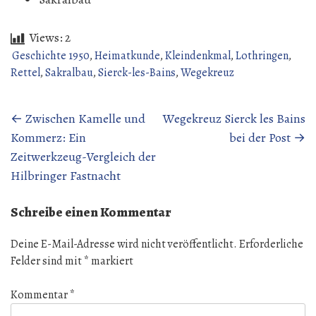
Views:
2
Geschichte 1950
,
Heimatkunde
,
Kleindenkmal
,
Lothringen
,
Rettel
,
Sakralbau
,
Sierck-les-Bains
,
Wegekreuz
Beitragsnavigation
←
Zwischen Kamelle und
Wegekreuz Sierck les Bains
Kommerz: Ein
bei der Post
→
Zeitwerkzeug-Vergleich der
Hilbringer Fastnacht
Schreibe einen Kommentar
Deine E-Mail-Adresse wird nicht veröffentlicht.
Erforderliche
Felder sind mit
*
markiert
Kommentar
*