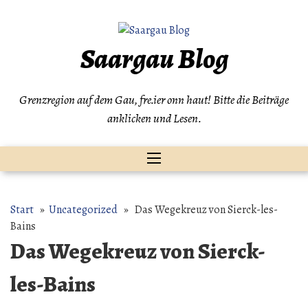
Zum
Inhalt
springen
Saargau Blog
Grenzregion auf dem Gau, fre.ier onn haut! Bitte die Beiträge
anklicken und Lesen.
Start
»
Uncategorized
» Das Wegekreuz von Sierck-les-
Bains
Das Wegekreuz von Sierck-
les-Bains