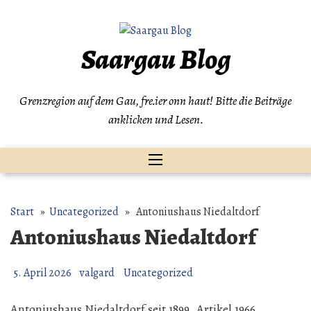
Zum
Inhalt
springen
Saargau Blog
Grenzregion auf dem Gau, fre.ier onn haut! Bitte die Beiträge
anklicken und Lesen.
Start
»
Uncategorized
» Antoniushaus Niedaltdorf
Antoniushaus Niedaltdorf
5. April 2026
valgard
Uncategorized
Antoniushaus Niedaltdorf seit 1899. Artikel 1966