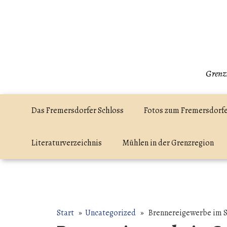
Zum
Inhalt
springen
Grenzr
Das Fremersdorfer Schloss
Fotos zum Fremersdorfe
Literaturverzeichnis
Mühlen in der Grenzregion
Start
»
Uncategorized
» Brennereigewerbe im S