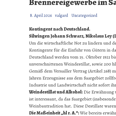
Brennereigewerbe im Sa
8. April 2026
valgard
Uncategorized
Kontingent nach Deutschland.
Silwingen Johann Schwarz, Nikolaus Ley (L
Um die wirtschaftliche Not zu lindern und d
Kontingente für die Einfuhr von Gütern in d
Deutschland werden vom 15. Oktober 1921 bis
unverschnittenen Weindestillat, sowie 200 hl
Gemäß dem Versailler Vertrag (Artikel 268) 
Jahren Erzeugnisse aus dem Saargebiet zollfrei
Industrie und Landwirtschaft nicht sofort ih
Weindestillat und Alkohol:
Die Erwähnung vo
ist interessant, da das Saargebiet (insbesond
Weinbautradition hat. Diese Destillate ware
Die Maßeinheit „hl r. A.“:
Wie bereits erwähnt