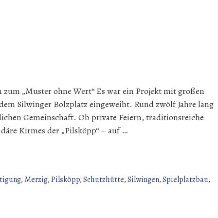
 zum „Muster ohne Wert“ Es war ein Projekt mit großen
dem Silwinger Bolzplatz eingeweiht. Rund zwölf Jahre lang
lichen Gemeinschaft. Ob private Feiern, traditionsreiche
ndäre Kirmes der „Pilsköpp“ – auf …
tigung
,
Merzig
,
Pilsköpp
,
Schutzhütte
,
Silwingen
,
Spielplatzbau
,
hütte
en