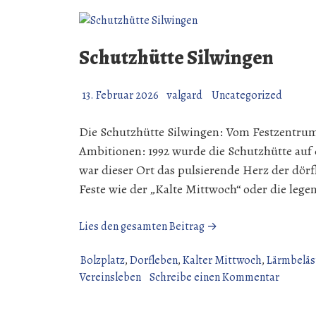
Schutzhütte Silwingen
13. Februar 2026
valgard
Uncategorized
Die Schutzhütte Silwingen: Vom Festzentrum
Ambitionen: 1992 wurde die Schutzhütte auf 
war dieser Ort das pulsierende Herz der dörf
Feste wie der „Kalte Mittwoch“ oder die lege
„Schutzhütte
Lies den gesamten Beitrag →
Silwingen“
Bolzplatz
,
Dorfleben
,
Kalter Mittwoch
,
Lärmbeläs
zu
Vereinsleben
Schreibe einen Kommentar
Schutz
Silwing