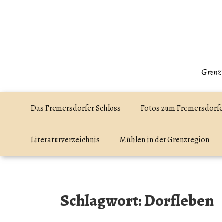
Zum
Inhalt
springen
Grenzr
Das Fremersdorfer Schloss
Fotos zum Fremersdorfe
Literaturverzeichnis
Mühlen in der Grenzregion
Schlagwort:
Dorfleben