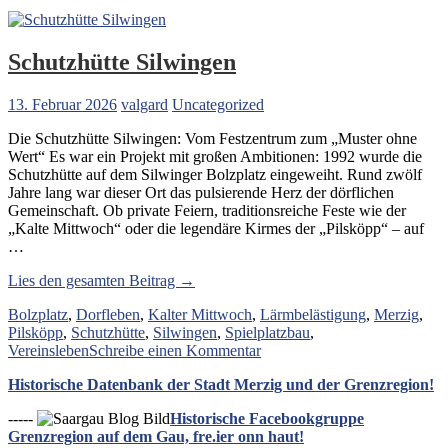
Schutzhütte Silwingen
13. Februar 2026
valgard
Uncategorized
Die Schutzhütte Silwingen: Vom Festzentrum zum „Muster ohne
Wert“ Es war ein Projekt mit großen Ambitionen: 1992 wurde die
Schutzhütte auf dem Silwinger Bolzplatz eingeweiht. Rund zwölf
Jahre lang war dieser Ort das pulsierende Herz der dörflichen
Gemeinschaft. Ob private Feiern, traditionsreiche Feste wie der
„Kalte Mittwoch“ oder die legendäre Kirmes der „Pilsköpp“ – auf
…
„Schutzhütte
Lies den gesamten Beitrag →
Silwingen“
Bolzplatz
,
Dorfleben
,
Kalter Mittwoch
,
Lärmbelästigung
,
Merzig
,
Pilsköpp
,
Schutzhütte
,
Silwingen
,
Spielplatzbau
,
zu
Vereinsleben
Schreibe einen Kommentar
Schutzhütte
Historische Datenbank der Stadt Merzig und der Grenzregion!
Silwingen
-----
Historische Facebookgruppe
Grenzregion auf dem Gau, fre.ier onn haut!