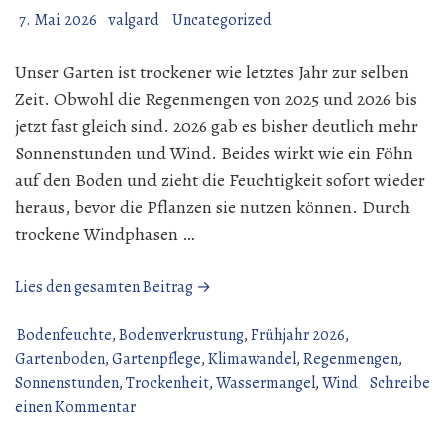
7. Mai 2026
valgard
Uncategorized
Unser Garten ist trockener wie letztes Jahr zur selben
Zeit. Obwohl die Regenmengen von 2025 und 2026 bis
jetzt fast gleich sind. 2026 gab es bisher deutlich mehr
Sonnenstunden und Wind. Beides wirkt wie ein Föhn
auf den Boden und zieht die Feuchtigkeit sofort wieder
heraus, bevor die Pflanzen sie nutzen können. Durch
trockene Windphasen …
„Trockener
Lies den gesamten Beitrag →
Garten“
Bodenfeuchte
,
Bodenverkrustung
,
Frühjahr 2026
,
Gartenboden
,
Gartenpflege
,
Klimawandel
,
Regenmengen
,
Sonnenstunden
,
Trockenheit
,
Wassermangel
,
Wind
Schreibe
zu
einen Kommentar
Trockener