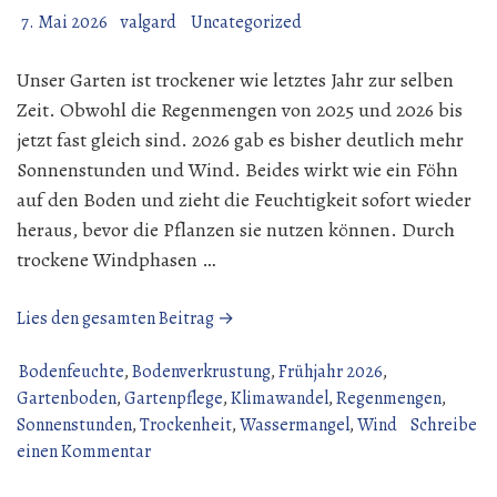
7. Mai 2026
valgard
Uncategorized
Unser Garten ist trockener wie letztes Jahr zur selben
Zeit. Obwohl die Regenmengen von 2025 und 2026 bis
jetzt fast gleich sind. 2026 gab es bisher deutlich mehr
Sonnenstunden und Wind. Beides wirkt wie ein Föhn
auf den Boden und zieht die Feuchtigkeit sofort wieder
heraus, bevor die Pflanzen sie nutzen können. Durch
trockene Windphasen …
„Trockener
Lies den gesamten Beitrag →
Garten“
Bodenfeuchte
,
Bodenverkrustung
,
Frühjahr 2026
,
Gartenboden
,
Gartenpflege
,
Klimawandel
,
Regenmengen
,
Sonnenstunden
,
Trockenheit
,
Wassermangel
,
Wind
Schreibe
zu
einen Kommentar
Trockener