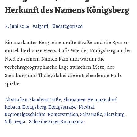
Herkunft des Namens Königsberg
3. Juni 2026
valgard
Uncategorized
Ein markanter Berg, eine uralte Straße und die Spuren
mittelalterlicher Herrschaft: Wie der Königsberg an der
Nied zu seinem Namen kam und warum die
verkehrsgeographische Lage zwischen Metz, der
Siersburg und Tholey dabei die entscheidende Rolle
spielte.
Altstraßen
,
Flandernstraße
,
Flurnamen
,
Hemmersdorf
,
Itzbach
,
Königsberg
,
Königsstraße
,
Niedtal
,
Regionalgeschichte
,
Römerstraßen
,
Salzstraße
,
Siersburg
,
zu
Villa regia
Schreibe einen Kommentar
Königsstraße,
Villa