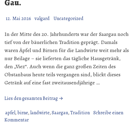
Gau.
12. Mai 2026
valgard
Uncategorized
In der Mitte des 20. Jahrhunderts war der Saargau noch
tief von der bäuerlichen Tradition geprägt. Damals
waren Äpfel und Birnen für die Landwirte weit mehr als
nur Beilage – sie lieferten das tägliche Hausgetränk,
den „Viez“. Auch wenn die ganz großen Zeiten des
Obstanbaus heute teils vergangen sind, blickt dieses
Getränk auf eine fast zweitausendjährige …
„Äpfel
Lies den gesamten Beitrag →
und
Birnenblüten
apfel
,
birne
,
landwirte
,
Saargau
,
Tradition
Schreibe einen
zu
auf
Kommentar
Äpfel
dem
und
Gau.“