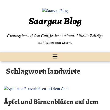
Zum
Inhalt
springen
Saargau Blog
Grenzregion auf dem Gau, fre.ier onn haut! Bitte die Beiträge
anklicken und Lesen.
Schlagwort:
landwirte
Äpfel und Birnenblüten auf dem