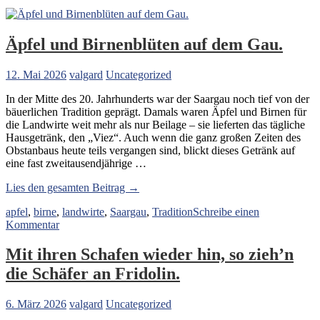
Äpfel und Birnenblüten auf dem Gau.
12. Mai 2026
valgard
Uncategorized
In der Mitte des 20. Jahrhunderts war der Saargau noch tief von der
bäuerlichen Tradition geprägt. Damals waren Äpfel und Birnen für
die Landwirte weit mehr als nur Beilage – sie lieferten das tägliche
Hausgetränk, den „Viez“. Auch wenn die ganz großen Zeiten des
Obstanbaus heute teils vergangen sind, blickt dieses Getränk auf
eine fast zweitausendjährige …
„Äpfel
Lies den gesamten Beitrag →
und
apfel
,
birne
,
landwirte
,
Saargau
,
Tradition
Schreibe einen
Birnenblüten
zu
Kommentar
auf
Äpfel
dem
und
Gau.“
Mit ihren Schafen wieder hin, so zieh’n
Birnenblüten
die Schäfer an Fridolin.
auf
dem
Gau.
6. März 2026
valgard
Uncategorized