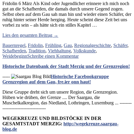
Fridolin 6 März Als Kind oder Jugendlicher erinnere ich mich noch
gut an die Schafherden, die damals durch unsere Gegend zogen.
Selbst oben auf dem Gau sah man hin und wieder einen Schäfer, der
ruhig hinter seiner Herde herging. Heute scheint diese Zeit bei uns
vorbei zu sein – als hätte sich ein stilles Kapitel …
„Mit
Lies den gesamten Beitrag →
ihren
Bauernregel
,
Fridolin
,
Frühling
,
Gau
,
Regionalgeschichte
,
Schäfer
,
Schafen
Schafherden
,
Tradition
,
Viehhaltung
,
Volkskunde
,
wieder
zu
Weidebeginn
Schreibe einen Kommentar
hin,
Mit
so
Historische Datenbank der Stadt Merzig und der Grenzregion!
ihren
zieh’n
Schafen
die
-----
Historische Facebookgruppe
wieder
Schäfer
Grenzregion auf dem Gau, fre.ier onn haut!
hin,
an
so
Fridolin.“
Diese Gruppe dreht sich um unsere Region, die Grenzregion.
zieh’n
Hüben wie drüben, der Grenze .... Der Saargau, die
die
Muschelkalkregion, das Niedland, Lothringen, Luxemburg ... --------
Schäfer
-----------------------------
an
Fridolin.
WEGEKREUZE UND BILDSTÖCKE IN DER
GESAMTSTADT MERZIG:
http://wegekreuze.saargau-
blog.de