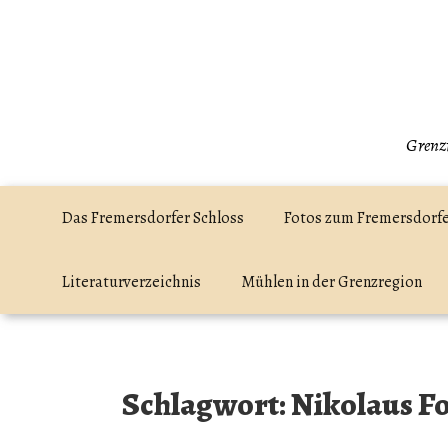
Zum
Inhalt
springen
Grenzr
Das Fremersdorfer Schloss
Fotos zum Fremersdorfe
Literaturverzeichnis
Mühlen in der Grenzregion
Schlagwort:
Nikolaus F