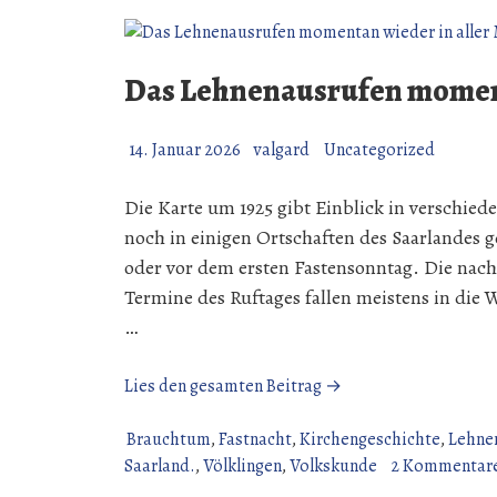
Das Lehnenausrufen moment
14. Januar 2026
valgard
Uncategorized
Die Karte um 1925 gibt Einblick in verschie
noch in einigen Ortschaften des Saarlandes 
oder vor dem ersten Fastensonntag. Die nac
Termine des Ruftages fallen meistens in di
…
„Das
Lies den gesamten Beitrag →
Lehnenausrufen
momentan
Brauchtum
,
Fastnacht
,
Kirchengeschichte
,
Lehne
wieder
Saarland.
,
Völklingen
,
Volkskunde
2 Kommentar
in