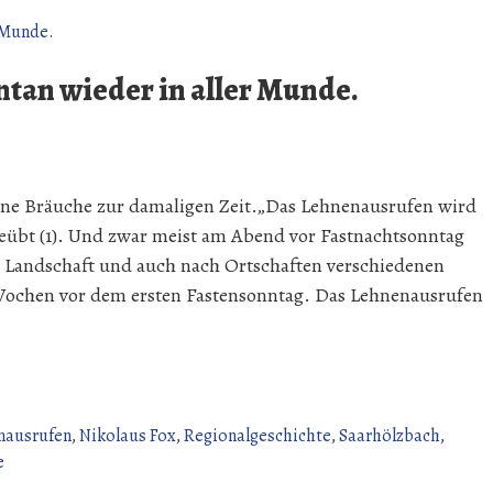
an wieder in aller Munde.
dene Bräuche zur damaligen Zeit.„Das Lehnenausrufen wird
geübt (1). Und zwar meist am Abend vor Fastnachtsonntag
h Landschaft und auch nach Ortschaften verschiedenen
e Wochen vor dem ersten Fastensonntag. Das Lehnenausrufen
nausrufen
,
Nikolaus Fox
,
Regionalgeschichte
,
Saarhölzbach
,
zu
e
Das