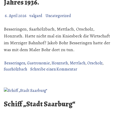
Jahres 1936.
6. April 2026
valgard
Uncategorized
Besseringen, Saarhölzbach, Mettlach, Orscholz,
Honzrath. Hatte nicht mal ein Kniesbeck die Wirtschaft
im Merziger Bahnhof? Jakob Bohr Besseringen hatte der
was mit dem Maler Bohr dort zu tun.
Besseringen
,
Gastronomie
,
Honzrath
,
Mettlach
,
Orscholz
,
zu
Saarhölzbach
Schreibe einen Kommentar
Rückblick
in
die
Gastronomie
des
Schiff „Stadt Saarburg“
Jahres
1936.