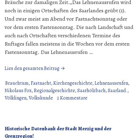
Bräuche zur damaligen Zeit.„Das Lehnenausrufen wird
noch in einigen Ortschaften des Saarlandes geübt (1).
Und zwar meist am Abend vor Fastnachtsonntag oder
vor dem ersten Fastensonntag. Die nach Landschaft und
auch nach Ortschaften verschiedenen Termine des
Ruftages fallen meistens in die Wochen vor dem ersten
Fastensonntag. Das Lehnenausrufen …
„Das
Lies den gesamten Beitrag →
Lehnenausrufen
momentan
Brauchtum
,
Fastnacht
,
Kirchengeschichte
,
Lehnenausrufen
,
wieder
Nikolaus Fox
,
Regionalgeschichte
,
Saarhölzbach
,
Saarland.
,
in
zu
Völklingen
,
Volkskunde
2 Kommentare
aller
Das
Munde.“
Lehnenausrufen
momentan
wieder
Historische Datenbank der Stadt Merzig und der
in
Grenzregion!