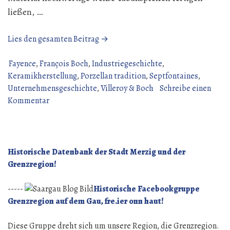
ließen, …
„Die
Lies den gesamten Beitrag →
Anfänge
von
Fayence
,
François Boch
,
Industriegeschichte
,
Villeroy
Keramikherstellung
,
Porzellan tradition
,
Septfontaines
,
&
Unternehmensgeschichte
,
Villeroy & Boch
Schreibe einen
zu
Boch:
Kommentar
Die
Von
Anfänge
der
von
lothringischen
Villeroy
Kalkerde
Historische Datenbank der Stadt Merzig und der
&
zum
Grenzregion!
Boch:
Weltunternehmen“
Von
-----
Historische Facebookgruppe
der
Grenzregion auf dem Gau, fre.ier onn haut!
lothringischen
Kalkerde
Diese Gruppe dreht sich um unsere Region, die Grenzregion.