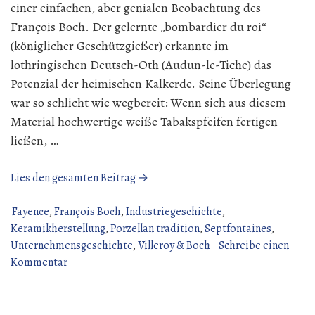
einer einfachen, aber genialen Beobachtung des
François Boch. Der gelernte „bombardier du roi“
(königlicher Geschützgießer) erkannte im
lothringischen Deutsch-Oth (Audun-le-Tiche) das
Potenzial der heimischen Kalkerde. Seine Überlegung
war so schlicht wie wegbereit: Wenn sich aus diesem
Material hochwertige weiße Tabakspfeifen fertigen
ließen, …
„Die
Lies den gesamten Beitrag →
Anfänge
von
Fayence
,
François Boch
,
Industriegeschichte
,
Villeroy
Keramikherstellung
,
Porzellan tradition
,
Septfontaines
,
&
Unternehmensgeschichte
,
Villeroy & Boch
Schreibe einen
zu
Boch:
Kommentar
Die
Von
Anfänge
der
von
lothringischen