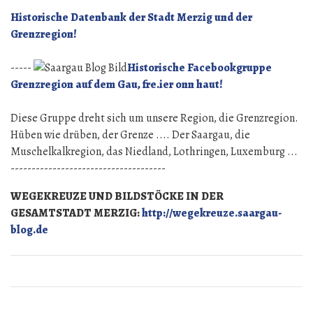
Villeroy
Kalkerde
Historische Datenbank der Stadt Merzig und der
&
zum
Grenzregion!
Boch:
Weltunternehmen“
Von
-----
Historische Facebookgruppe
der
Grenzregion auf dem Gau, fre.ier onn haut!
lothringischen
Kalkerde
Diese Gruppe dreht sich um unsere Region, die Grenzregion.
zum
Hüben wie drüben, der Grenze .... Der Saargau, die
Weltunternehmen
Muschelkalkregion, das Niedland, Lothringen, Luxemburg ...
-------------------------------------
WEGEKREUZE UND BILDSTÖCKE IN DER
GESAMTSTADT MERZIG:
http://wegekreuze.saargau-
blog.de