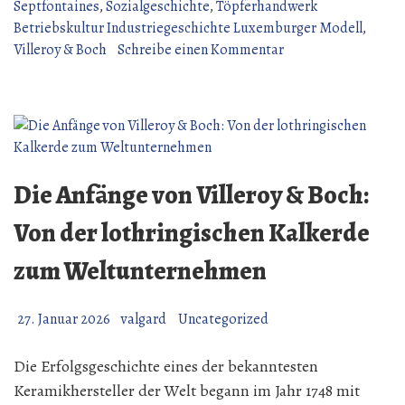
Mettlach“
Septfontaines
,
Sozialgeschichte
,
Töpferhandwerk
Betriebskultur Industriegeschichte Luxemburger Modell
,
zu
Villeroy & Boch
Schreibe einen Kommentar
Antonius
Bruderschaft
in
Mettlach
Die Anfänge von Villeroy & Boch:
Von der lothringischen Kalkerde
zum Weltunternehmen
27. Januar 2026
valgard
Uncategorized
Die Erfolgsgeschichte eines der bekanntesten
Keramikhersteller der Welt begann im Jahr 1748 mit