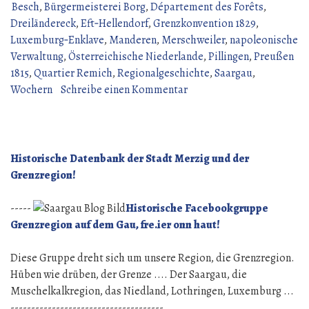
einiger
Besch
,
Bürgermeisterei Borg
,
Département des Forêts
,
Orte
Dreiländereck
,
Eft‑Hellendorf
,
Grenzkonvention 1829
,
der
Luxemburg‑Enklave
,
Manderen
,
Merschweiler
,
napoleonische
Grenzregion.“
Verwaltung
,
Österreichische Niederlande
,
Pillingen
,
Preußen
1815
,
Quartier Remich
,
Regionalgeschichte
,
Saargau
,
zu
Wochern
Schreibe einen Kommentar
Territoriale
Zugehörigkeit
einiger
Orte
Historische Datenbank der Stadt Merzig und der
der
Grenzregion!
Grenzregion.
-----
Historische Facebookgruppe
Grenzregion auf dem Gau, fre.ier onn haut!
Diese Gruppe dreht sich um unsere Region, die Grenzregion.
Hüben wie drüben, der Grenze .... Der Saargau, die
Muschelkalkregion, das Niedland, Lothringen, Luxemburg ...
-------------------------------------