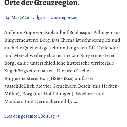
Orte der Grenzregion.
14. Mai 2026
valgard
Uncategorized
Auf eine Frage von Biolandhof Schlossgut Pillingen zur
Bürgermeisterei Borg.Das Thema ist sehr komplex und
auch die Quellenlage sehr umfangreich.Eft-Hellendorf
und Merschweiler gehörten nie zur Bürgermeisterei
Borg, da sie unterschiedliche historische territoriale
Zugehörigkeiten hatten. Die preußische
Bürgermeisterei Borg (1816–1846) umfasste
ausschließlich die vier Gemeinden Besch (mit Hecken-
Mühle), Borg (mit Hof Pillingen), Wochern und
Mandern (mit Dermichermühl). …
„Territoriale
Lies den gesamten Beitrag →
Zugehörigkeit