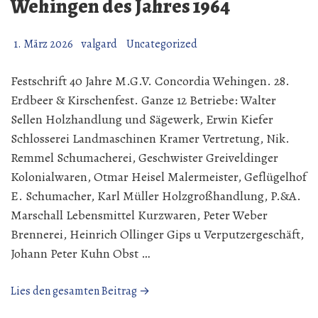
Wehingen des Jahres 1964
1. März 2026
valgard
Uncategorized
Festschrift 40 Jahre M.G.V. Concordia Wehingen. 28.
Erdbeer & Kirschenfest. Ganze 12 Betriebe: Walter
Sellen Holzhandlung und Sägewerk, Erwin Kiefer
Schlosserei Landmaschinen Kramer Vertretung, Nik.
Remmel Schumacherei, Geschwister Greiveldinger
Kolonialwaren, Otmar Heisel Malermeister, Geflügelhof
E. Schumacher, Karl Müller Holzgroßhandlung, P.&A.
Marschall Lebensmittel Kurzwaren, Peter Weber
Brennerei, Heinrich Ollinger Gips u Verputzergeschäft,
Johann Peter Kuhn Obst …
„Weiter
Lies den gesamten Beitrag →
mit