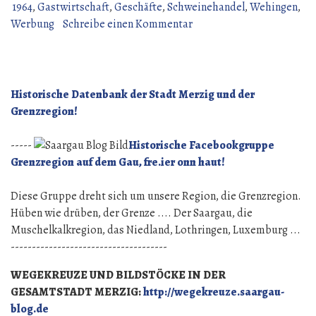
Werbung
1964
,
Gastwirtschaft
,
Geschäfte
,
Schweinehandel
,
Wehingen
,
aus
zu
Werbung
Schreibe einen Kommentar
dem
Weiter
Wehingen
mit
des
Werbung
Jahres
aus
Historische Datenbank der Stadt Merzig und der
1964“
dem
Grenzregion!
Wehingen
des
-----
Historische Facebookgruppe
Jahres
Grenzregion auf dem Gau, fre.ier onn haut!
1964
Diese Gruppe dreht sich um unsere Region, die Grenzregion.
Hüben wie drüben, der Grenze .... Der Saargau, die
Muschelkalkregion, das Niedland, Lothringen, Luxemburg ...
-------------------------------------
WEGEKREUZE UND BILDSTÖCKE IN DER
GESAMTSTADT MERZIG:
http://wegekreuze.saargau-
blog.de