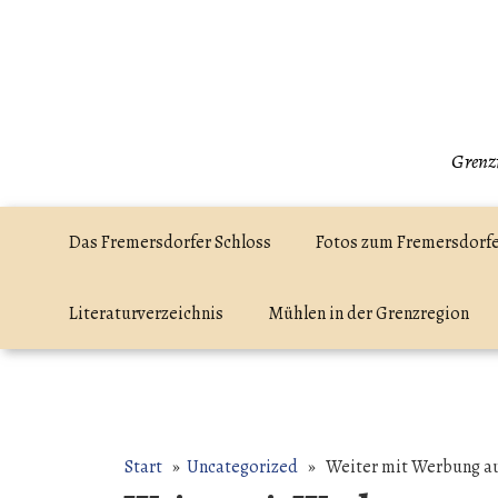
Zum
Inhalt
springen
Grenzr
Das Fremersdorfer Schloss
Fotos zum Fremersdorfe
Literaturverzeichnis
Mühlen in der Grenzregion
Start
»
Uncategorized
» Weiter mit Werbung au